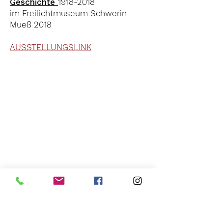
Geschichte
1918-2018
im Freilichtmuseum Schwerin-
Mueß 2018
AUSSTELLUNGSLINK
TEXTE, PHOTO & FILM, DESIGN & Copyright 2026
von:
Daniela MELZIG Transparente WELTEN®
Eingetragen im DPMAregister unter der Marken Nr.
30 2023 120676
-
European Union trade mark No