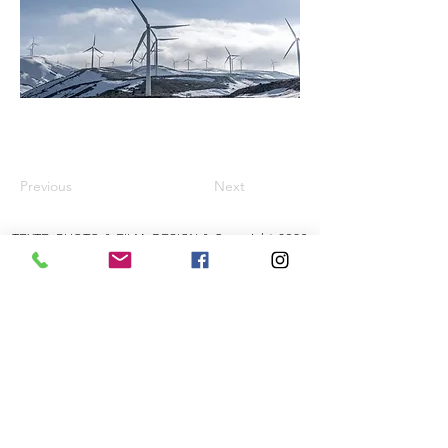
Previous
Next
TEXTE, PHOTO & FILM, DESIGN & Copyright 2026
von:
Daniela MELZIG Transparente WELTEN®
Eingetragen im DPMAregister unter der Marken Nr.
30 2023 120676
-
European Union trade mark No
019024395
& No
019076256
VG BildKunst Urhebernummer
5607357
-
VG
WORT Urhebernummer
2482241
Umsatzsteuer - VAT-Nr.: DE212764423
Alle Rechte vorbehalten. Kein Teil der Website darf in
irgendeiner Form ohne schriftliche Genehmigung von
Daniela Melzig reproduziert oder unter Verwendung
elektronischer Systeme verarbeitet, vervielfältigt