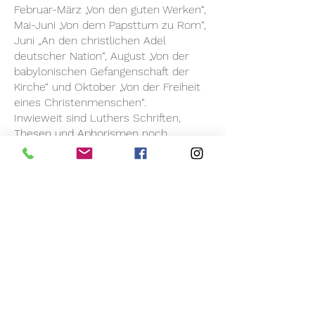
Februar-März „Von den guten Werken“,
Mai-Juni „Von dem Papsttum zu Rom“,
Juni „An den christlichen Adel
deutscher Nation“, August „Von der
babylonischen Gefangenschaft der
Kirche“ und Oktober „Von der Freiheit
eines Christenmenschen“.
Inwieweit sind Luthers Schriften,
Thesen und Aphorismen noch
zeitgemäß Gelten sie noch heute für
unsere Gesellschaft oder gibt es
moderne Versionen?
Einige Zitate von Luther werden direkt
auf das Fensterglas gedruckt, werfen
Schatten, werden gespiegelt und
verzerrt.
Der Besucher wird mit den
Reformationsschriften konfrontiert
und aufgefordert Leitsprüche zu