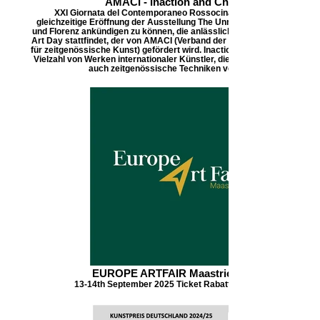
AMACI - Inaction and Change
XXI Giornata del Contemporaneo Rossocinabro freut sich, die
gleichzeitige Eröffnung der Ausstellung The Unmoving Variable in Ro
und Florenz ankündigen zu können, die anlässlich des XXI Contempora
Art Day stattfindet, der von AMACI (Verband der 26 italienischen Muse
für zeitgenössische Kunst) gefördert wird. Inaction and Change zeigt ei
Vielzahl von Werken internationaler Künstler, die sowohl traditionelle a
auch zeitgenössische Techniken verwenden,
EUROPE ARTFAIR Maastricht - NL
13-14th September 2025 Ticket Rabatt Code DLN25