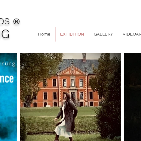
DS
®
IG
Home
EXHIBITION
GALLERY
VIDEOA